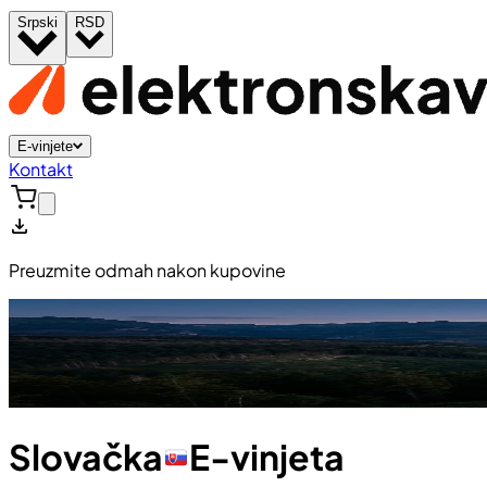
Srpski
RSD
E-vinjete
Kontakt
Preuzmite odmah nakon kupovine
Slovačka
E-vinjeta