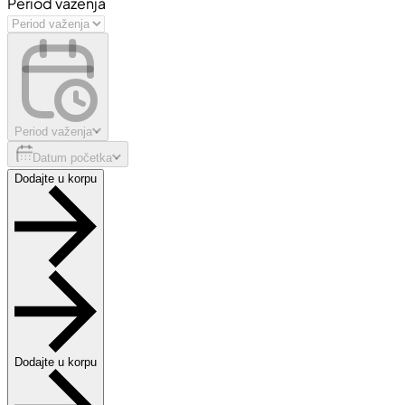
Period važenja
Period važenja
Datum početka
Dodajte u korpu
Dodajte u korpu