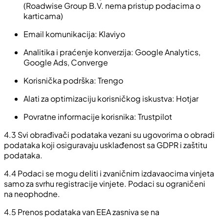
(Roadwise Group B.V. nema pristup podacima o
karticama)
Email komunikacija: Klaviyo
Analitika i praćenje konverzija: Google Analytics,
Google Ads, Converge
Korisnička podrška: Trengo
Alati za optimizaciju korisničkog iskustva: Hotjar
Povratne informacije korisnika: Trustpilot
4.3
Svi obrađivači podataka vezani su ugovorima o obradi
podataka koji osiguravaju usklađenost sa GDPR i zaštitu
podataka.
4.4
Podaci se mogu deliti i zvaničnim izdavaocima vinjeta
samo za svrhu registracije vinjete. Podaci su ograničeni
na neophodne.
4.5
Prenos podataka van EEA zasniva se na