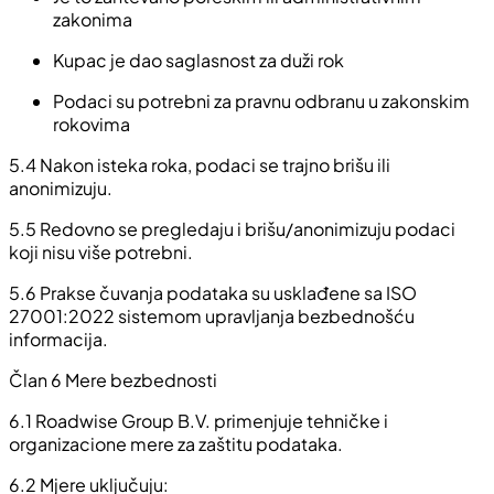
zakonima
Kupac je dao saglasnost za duži rok
Podaci su potrebni za pravnu odbranu u zakonskim
rokovima
5.4
Nakon isteka roka, podaci se trajno brišu ili
anonimizuju.
5.5
Redovno se pregledaju i brišu/anonimizuju podaci
koji nisu više potrebni.
5.6
Prakse čuvanja podataka su usklađene sa ISO
27001:2022 sistemom upravljanja bezbednošću
informacija.
Član 6 Mere bezbednosti
6.1
Roadwise Group B.V. primenjuje tehničke i
organizacione mere za zaštitu podataka.
6.2
Mjere uključuju: