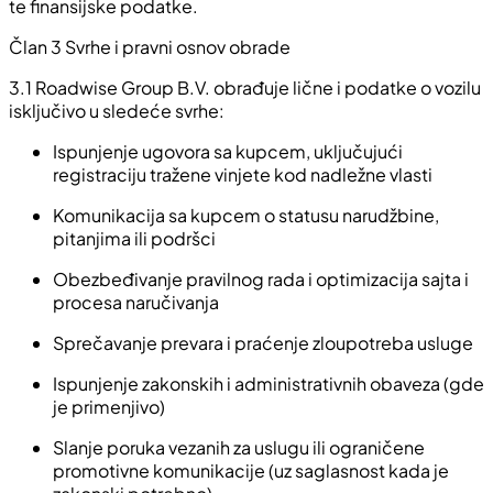
te finansijske podatke.
Član 3 Svrhe i pravni osnov obrade
3.1
Roadwise Group B.V. obrađuje lične i podatke o vozilu
isključivo u sledeće svrhe:
Ispunjenje ugovora sa kupcem, uključujući
registraciju tražene vinjete kod nadležne vlasti
Komunikacija sa kupcem o statusu narudžbine,
pitanjima ili podršci
Obezbeđivanje pravilnog rada i optimizacija sajta i
procesa naručivanja
Sprečavanje prevara i praćenje zloupotreba usluge
Ispunjenje zakonskih i administrativnih obaveza (gde
je primenjivo)
Slanje poruka vezanih za uslugu ili ograničene
promotivne komunikacije (uz saglasnost kada je