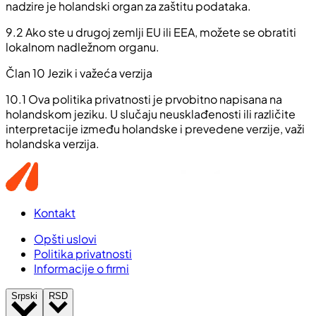
nadzire je holandski organ za zaštitu podataka.
9.2
Ako ste u drugoj zemlji EU ili EEA, možete se obratiti
lokalnom nadležnom organu.
Član 10 Jezik i važeća verzija
10.1
Ova politika privatnosti je prvobitno napisana na
holandskom jeziku. U slučaju neusklađenosti ili različite
interpretacije između holandske i prevedene verzije, važi
holandska verzija.
Kontakt
Opšti uslovi
Politika privatnosti
Informacije o firmi
Srpski
RSD