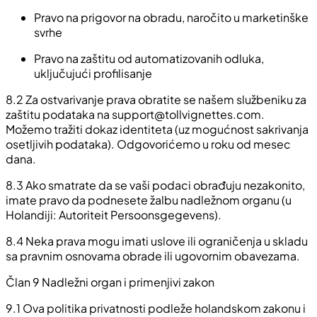
Pravo na prigovor na obradu, naročito u marketinške
svrhe
Pravo na zaštitu od automatizovanih odluka,
uključujući profilisanje
8.2
Za ostvarivanje prava obratite se našem službeniku za
zaštitu podataka na
support@tollvignettes.com
.
Možemo tražiti dokaz identiteta (uz mogućnost sakrivanja
osetljivih podataka). Odgovorićemo u roku od mesec
dana.
8.3
Ako smatrate da se vaši podaci obrađuju nezakonito,
imate pravo da podnesete žalbu nadležnom organu (u
Holandiji: Autoriteit Persoonsgegevens).
8.4
Neka prava mogu imati uslove ili ograničenja u skladu
sa pravnim osnovama obrade ili ugovornim obavezama.
Član 9 Nadležni organ i primenjivi zakon
9.1
Ova politika privatnosti podleže holandskom zakonu i