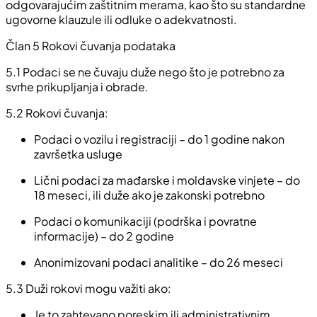
odgovarajućim zaštitnim merama, kao što su standardne
ugovorne klauzule ili odluke o adekvatnosti.
Član 5 Rokovi čuvanja podataka
5.1
Podaci se ne čuvaju duže nego što je potrebno za
svrhe prikupljanja i obrade.
5.2
Rokovi čuvanja:
Podaci o vozilu i registraciji – do 1 godine nakon
završetka usluge
Lični podaci za mađarske i moldavske vinjete – do
18 meseci, ili duže ako je zakonski potrebno
Podaci o komunikaciji (podrška i povratne
informacije) – do 2 godine
Anonimizovani podaci analitike – do 26 meseci
5.3
Duži rokovi mogu važiti ako:
Je to zahtevano poreskim ili administrativnim