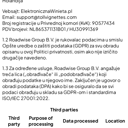
Holandija
Vebsajt: ElektronicznaWinieta.pl
Email:
support@tollvignettes.com
Broj registracije u Privrednoj komori (KvK): 90577434
PDV brojevi: NL865371131B01 / HU30991369
1.2 Roadwise Group B.V. je rukovalac podacima u smislu
Opšte uredbe o zaštiti podataka (GDPR) za svu obradu
opisanu u ovoj Politici privatnosti, osim ako nije izričito
drugačije navedeno.
1.3 Za određene usluge, Roadwise Group B.V. angažuje
treća lica („obrađivače“ ili „podobrađivače“) koji
obrađuju podatke u njegovo ime. Zaključen je ugovor o
obradi podataka (DPA) kako bi se osiguralo da se svi
podaci obrađuju u skladu sa GDPR-om i standardima
ISO/IEC 27001:2022.
Third parties
Third
Purpose of
Data processed
Location
party
processing