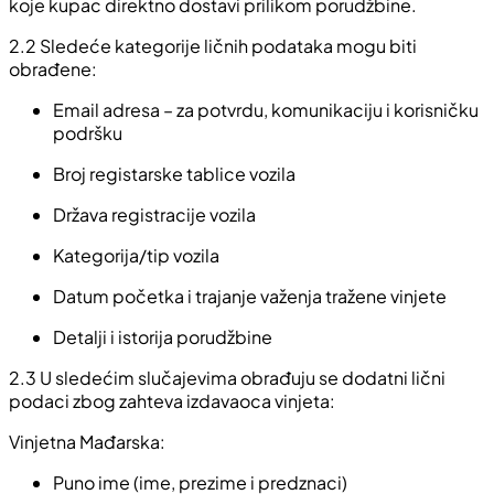
koje kupac direktno dostavi prilikom porudžbine.
2.2
Sledeće kategorije ličnih podataka mogu biti
obrađene:
Email adresa – za potvrdu, komunikaciju i korisničku
podršku
Broj registarske tablice vozila
Država registracije vozila
Kategorija/tip vozila
Datum početka i trajanje važenja tražene vinjete
Detalji i istorija porudžbine
2.3
U sledećim slučajevima obrađuju se dodatni lični
podaci zbog zahteva izdavaoca vinjeta:
Vinjetna Mađarska:
Puno ime (ime, prezime i predznaci)