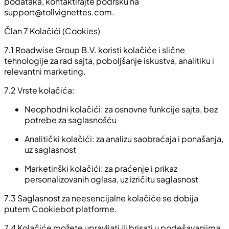
podataka, kontaktirajte podršku na
support@tollvignettes.com
.
Član 7 Kolačići (Cookies)
7.1
Roadwise Group B.V. koristi kolačiće i slične
tehnologije za rad sajta, poboljšanje iskustva, analitiku i
relevantni marketing.
7.2
Vrste kolačića:
Neophodni kolačići: za osnovne funkcije sajta, bez
potrebe za saglasnošću
Analitički kolačići: za analizu saobraćaja i ponašanja,
uz saglasnost
Marketinški kolačići: za praćenje i prikaz
personalizovanih oglasa, uz izričitu saglasnost
7.3
Saglasnost za neesencijalne kolačiće se dobija
putem Cookiebot platforme.
7.4
Kolačiće možete upravljati ili brisati u podešavanjima