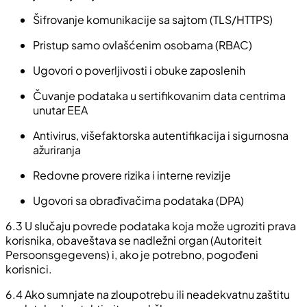
Šifrovanje komunikacije sa sajtom (TLS/HTTPS)
Pristup samo ovlašćenim osobama (RBAC)
Ugovori o poverljivosti i obuke zaposlenih
Čuvanje podataka u sertifikovanim data centrima
unutar EEA
Antivirus, višefaktorska autentifikacija i sigurnosna
ažuriranja
Redovne provere rizika i interne revizije
Ugovori sa obrađivačima podataka (DPA)
6.3
U slučaju povrede podataka koja može ugroziti prava
korisnika, obaveštava se nadležni organ (Autoriteit
Persoonsgegevens) i, ako je potrebno, pogođeni
korisnici.
6.4
Ako sumnjate na zloupotrebu ili neadekvatnu zaštitu