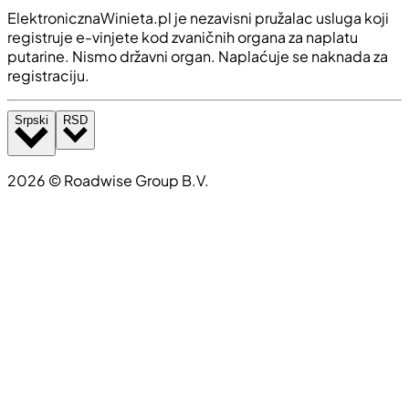
ElektronicznaWinieta.pl je nezavisni pružalac usluga koji
registruje e-vinjete kod zvaničnih organa za naplatu
putarine. Nismo državni organ. Naplaćuje se naknada za
registraciju.
Srpski
RSD
2026
©
Roadwise Group B.V.