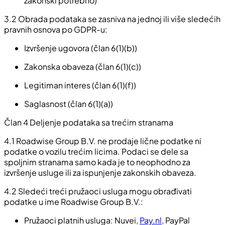
zakonski potrebno)
3.2
Obrada podataka se zasniva na jednoj ili više sledećih
pravnih osnova po GDPR-u:
Izvršenje ugovora (član 6(1)(b))
Zakonska obaveza (član 6(1)(c))
Legitiman interes (član 6(1)(f))
Saglasnost (član 6(1)(a))
Član 4 Deljenje podataka sa trećim stranama
4.1
Roadwise Group B.V. ne prodaje lične podatke ni
podatke o vozilu trećim licima. Podaci se dele sa
spoljnim stranama samo kada je to neophodno za
izvršenje usluge ili za ispunjenje zakonskih obaveza.
4.2
Sledeći treći pružaoci usluga mogu obrađivati
podatke u ime Roadwise Group B.V.:
Pružaoci platnih usluga: Nuvei,
Pay.nl
, PayPal