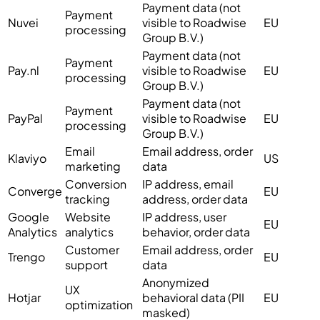
Payment data (not
Payment
Nuvei
visible to Roadwise
EU
processing
Group B.V.)
Payment data (not
Payment
Pay.nl
visible to Roadwise
EU
processing
Group B.V.)
Payment data (not
Payment
PayPal
visible to Roadwise
EU
processing
Group B.V.)
Email
Email address, order
Klaviyo
US
marketing
data
Conversion
IP address, email
Converge
EU
tracking
address, order data
Google
Website
IP address, user
EU
Analytics
analytics
behavior, order data
Customer
Email address, order
Trengo
EU
support
data
Anonymized
UX
Hotjar
behavioral data (PII
EU
optimization
masked)