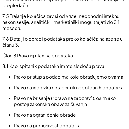
pregledača.
7.5
Trajanje kolačića zavisi od vrste: neophodni isteknu
nakon sesije, analitički i marketinški mogu trajati do 24
meseca.
7.6
Detalji o obradi podataka preko kolačića nalaze se u
članu 3.
Član 8 Prava ispitanika podataka
8.1
Kao ispitanik podataka imate sledeća prava:
Pravo pristupa podacima koje obrađujemo o vama
Pravo na ispravku netačnih ili nepotpunih podataka
Pravo na brisanje (“pravo na zaborav”), osim ako
postoji zakonska obaveza čuvanja
Pravo na ograničenje obrade
Pravo na prenosivost podataka