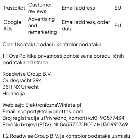
Customer
Trustpilot
Email address
EU
reviews
Advertising
Google
Email address, order
and
EU
Ads
data
remarketing
Član 1 Kontakt podaci i kontrolor podataka
1.1
Ova Politika privatnosti odnosi se na obradu ličnih
podataka od strane:
Roadwise Group B.V.
Oudegracht 294
3511 NX Utrecht
Holandija
Web sajt: ElektronicznaWinieta.pl
Email:
support@tollvignettes.com
Broj registracije u Privrednoj komori (KvK): 90577434
Poreski brojevi (PDV): NL865371131B01 / HU30991369
1.2
Roadwise Group B.V. je kontrolor podataka u smislu