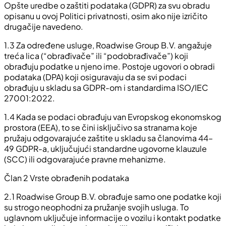
Opšte uredbe o zaštiti podataka (GDPR) za svu obradu
opisanu u ovoj Politici privatnosti, osim ako nije izričito
drugačije navedeno.
1.3
Za određene usluge, Roadwise Group B.V. angažuje
treća lica (“obrađivače” ili “podobrađivače”) koji
obrađuju podatke u njeno ime. Postoje ugovori o obradi
podataka (DPA) koji osiguravaju da se svi podaci
obrađuju u skladu sa GDPR-om i standardima ISO/IEC
27001:2022.
1.4
Kada se podaci obrađuju van Evropskog ekonomskog
prostora (EEA), to se čini isključivo sa stranama koje
pružaju odgovarajuće zaštite u skladu sa članovima 44–
49 GDPR-a, uključujući standardne ugovorne klauzule
(SCC) ili odgovarajuće pravne mehanizme.
Član 2 Vrste obrađenih podataka
2.1
Roadwise Group B.V. obrađuje samo one podatke koji
su strogo neophodni za pružanje svojih usluga. To
uglavnom uključuje informacije o vozilu i kontakt podatke