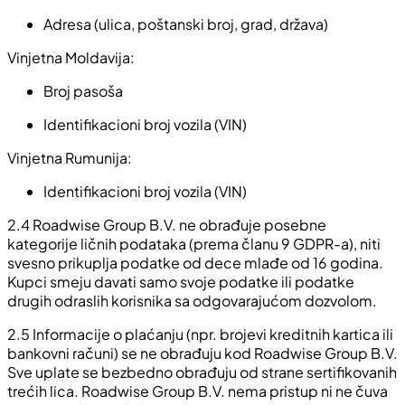
Adresa (ulica, poštanski broj, grad, država)
Vinjetna Moldavija:
Broj pasoša
Identifikacioni broj vozila (VIN)
Vinjetna Rumunija:
Identifikacioni broj vozila (VIN)
2.4
Roadwise Group B.V. ne obrađuje posebne
kategorije ličnih podataka (prema članu 9 GDPR-a), niti
svesno prikuplja podatke od dece mlađe od 16 godina.
Kupci smeju davati samo svoje podatke ili podatke
drugih odraslih korisnika sa odgovarajućom dozvolom.
2.5
Informacije o plaćanju (npr. brojevi kreditnih kartica ili
bankovni računi) se ne obrađuju kod Roadwise Group B.V.
Sve uplate se bezbedno obrađuju od strane sertifikovanih
trećih lica. Roadwise Group B.V. nema pristup ni ne čuva