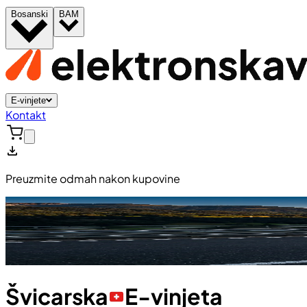
Bosanski
BAM
E-vinjete
Kontakt
Preuzmite odmah nakon kupovine
Švicarska
E-vinjeta