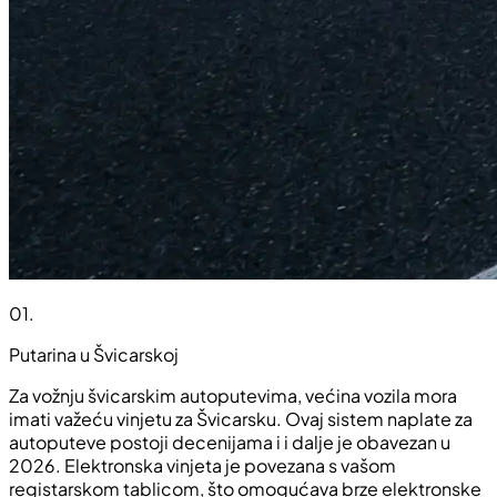
01
.
Putarina u Švicarskoj
Za vožnju švicarskim autoputevima, većina vozila mora
imati važeću vinjetu za Švicarsku. Ovaj sistem naplate za
autoputeve postoji decenijama i i dalje je obavezan u
2026. Elektronska vinjeta je povezana s vašom
registarskom tablicom, što omogućava brze elektronske