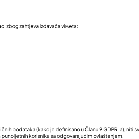
aci zbog zahtjeva izdavača viњeta:
čnih podataka (kako je definisano u Članu 9 GDPR-a), niti s
 punoljetnih korisnika sa odgovarajućim ovlaštenjem.