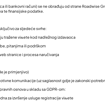
tica ili bankovni računi) se ne obrađuju od strane Roadwise Gr
a te finansijske podatke.
sključivo za sljedeće svrhe:
ciju tražene viњete kod nadležnog izdavaoca
be, pitanjima ili podrškom
 web stranice i procesa naručivanja
e je primjenjivo)
motivne komunikacije (uz saglasnost gdje je zakonski potreb
ih pravnih osnova u skladu sa GDPR-om:
na za izvršenje usluge registracije viњete