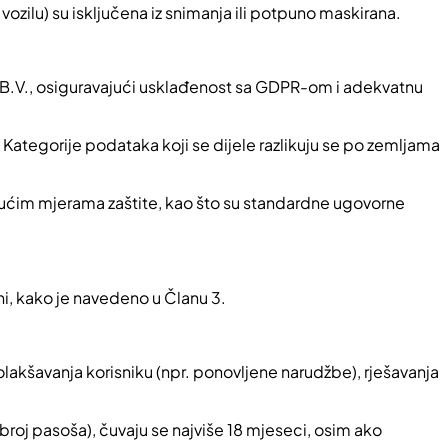
 vozilu) su isključena iz snimanja ili potpuno maskirana.
 B.V., osiguravajući usklađenost sa GDPR-om i adekvatnu
 Kategorije podataka koji se dijele razlikuju se po zemljama
jućim mjerama zaštite, kao što su standardne ugovorne
i, kako je navedeno u Članu 3.
 olakšavanja korisniku (npr. ponovljene narudžbe), rješavanja
broj pasoša), čuvaju se najviše 18 mjeseci, osim ako