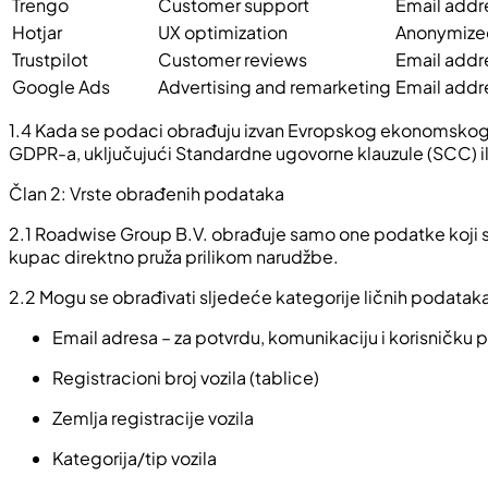
Trengo
Customer support
Email addre
Hotjar
UX optimization
Anonymized
Trustpilot
Customer reviews
Email addr
Google Ads
Advertising and remarketing
Email addre
1.4 Kada se podaci obrađuju izvan Evropskog ekonomskog p
GDPR-a, uključujući Standardne ugovorne klauzule (SCC) 
Član 2: Vrste obrađenih podataka
2.1 Roadwise Group B.V. obrađuje samo one podatke koji su 
kupac direktno pruža prilikom narudžbe.
2.2 Mogu se obrađivati sljedeće kategorije ličnih podatak
Email adresa – za potvrdu, komunikaciju i korisničku 
Registracioni broj vozila (tablice)
Zemlja registracije vozila
Kategorija/tip vozila