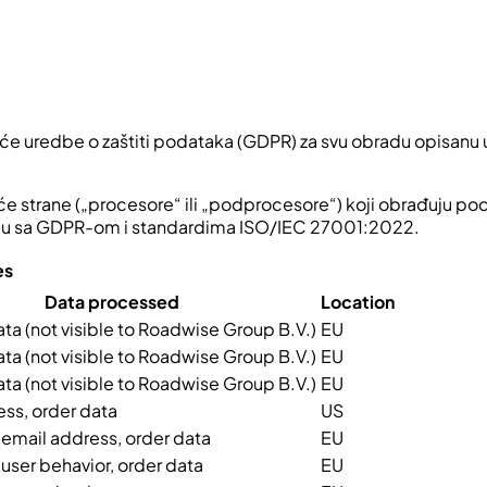
 uredbe o zaštiti podataka (GDPR) za svu obradu opisanu u ovo
će strane („procesore“ ili „podprocesore“) koji obrađuju po
kladu sa GDPR-om i standardima ISO/IEC 27001:2022.
es
Data processed
Location
a (not visible to Roadwise Group B.V.)
EU
a (not visible to Roadwise Group B.V.)
EU
a (not visible to Roadwise Group B.V.)
EU
ss, order data
US
 email address, order data
EU
 user behavior, order data
EU