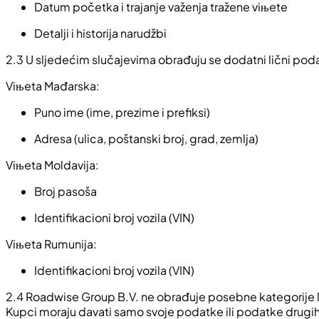
Datum početka i trajanje važenja tražene viњete
Detalji i historija narudžbi
2.3 U sljedećim slučajevima obrađuju se dodatni lični pod
Viњeta Mađarska:
Puno ime (ime, prezime i prefiksi)
Adresa (ulica, poštanski broj, grad, zemlja)
Viњeta Moldavija:
Broj pasoša
Identifikacioni broj vozila (VIN)
Viњeta Rumunija:
Identifikacioni broj vozila (VIN)
2.4 Roadwise Group B.V. ne obrađuje posebne kategorije li
Kupci moraju davati samo svoje podatke ili podatke drugih