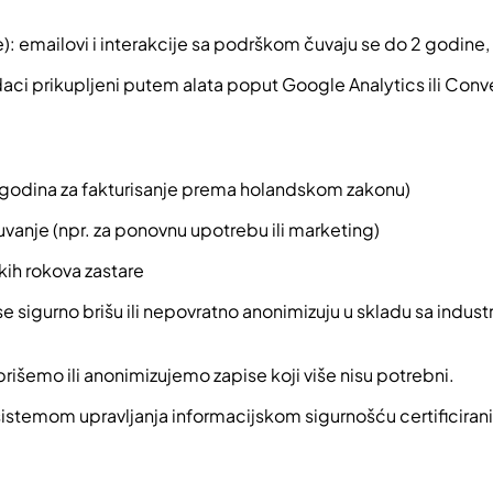
: emailovi i interakcije sa podrškom čuvaju se do 2 godine, r
daci prikupljeni putem alata poput Google Analytics ili Con
o 7 godina za fakturisanje prema holandskom zakonu)
uvanje (npr. za ponovnu upotrebu ili marketing)
kih rokova zastare
sigurno brišu ili nepovratno anonimizuju u skladu sa industr
išemo ili anonimizujemo zapise koji više nisu potrebni.
istemom upravljanja informacijskom sigurnošću certificira