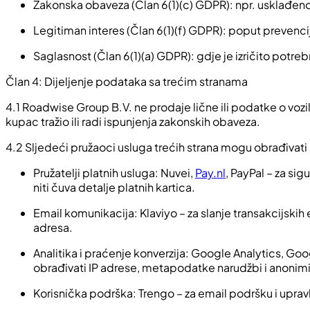
Zakonska obaveza (Član 6(1)(c) GDPR): npr. usklađenos
Legitiman interes (Član 6(1)(f) GDPR): poput prevencij
Saglasnost (Član 6(1)(a) GDPR): gdje je izričito potre
Član 4: Dijeljenje podataka sa trećim stranama
4.1 Roadwise Group B.V. ne prodaje lične ili podatke o voz
kupac tražio ili radi ispunjenja zakonskih obaveza.
4.2 Sljedeći pružaoci usluga trećih strana mogu obrađiv
Pružatelji platnih usluga: Nuvei,
Pay.nl
, PayPal – za si
niti čuva detalje platnih kartica.
Email komunikacija: Klaviyo – za slanje transakcijskih 
adresa.
Analitika i praćenje konverzija: Google Analytics, Go
obrađivati IP adrese, metapodatke narudžbi i anoni
Korisnička podrška: Trengo – za email podršku i upra