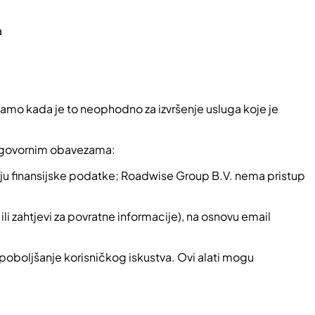
a
samo kada je to neophodno za izvršenje usluga koje je
 ugovornim obavezama:
đuju finansijske podatke; Roadwise Group B.V. nema pristup
ili zahtjevi za povratne informacije), na osnovu email
 poboljšanje korisničkog iskustva. Ovi alati mogu