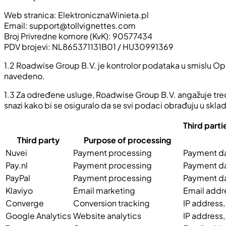
Web stranica: ElektronicznaWinieta.pl
Email:
support@tollvignettes.com
Broj Privredne komore (KvK): 90577434
PDV brojevi: NL865371131B01 / HU30991369
1.2 Roadwise Group B.V. je kontrolor podataka u smislu Opće
navedeno.
1.3 Za određene usluge,
Roadwise Group B.V.
angažuje tre
snazi kako bi se osiguralo da se svi podaci obrađuju u s
Third parti
Third party
Purpose of processing
Nuvei
Payment processing
Payment dat
Pay.nl
Payment processing
Payment dat
PayPal
Payment processing
Payment dat
Klaviyo
Email marketing
Email addre
Converge
Conversion tracking
IP address,
Google Analytics
Website analytics
IP address,