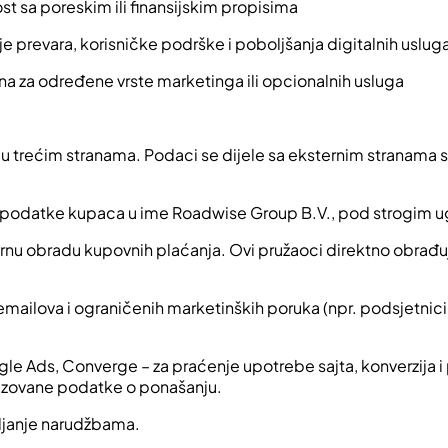
t sa poreskim ili finansijskim propisima
e prevara, korisničke podrške i poboljšanja digitalnih uslug
bna za određene vrste marketinga ili opcionalnih usluga
ilu trećim stranama. Podaci se dijele sa eksternim stranama 
ati podatke kupaca u ime Roadwise Group B.V., pod strogim
gurnu obradu kupovnih plaćanja. Ovi pružaoci direktno obra
emailova i ograničenih marketinških poruka (npr. podsjetnici 
ogle Ads, Converge – za praćenje upotrebe sajta, konverzija i
mizovane podatke o ponašanju.
vljanje narudžbama.