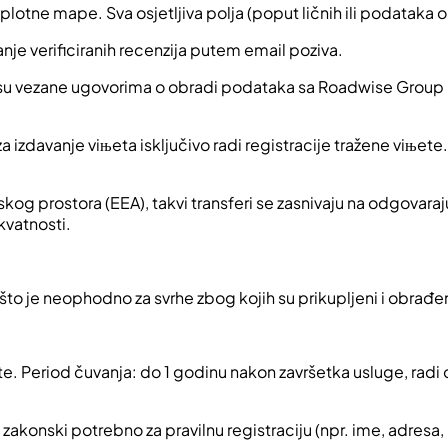
toplotne mape. Sva osjetljiva polja (poput ličnih ili podataka o
janje verificiranih recenzija putem email poziva.
a su vezane ugovorima o obradi podataka sa Roadwise Group
 izdavanje viњeta isključivo radi registracije tražene viњete.
og prostora (EEA), takvi transferi se zasnivaju na odgovara
kvatnosti.
o je neophodno za svrhe zbog kojih su prikupljeni i obrađen
њete. Period čuvanja: do 1 godinu nakon završetka usluge, radi
akonski potrebno za pravilnu registraciju (npr. ime, adresa, 