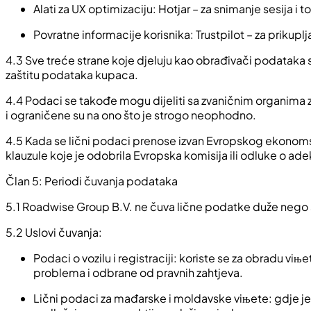
Alati za UX optimizaciju: Hotjar – za snimanje sesija i 
Povratne informacije korisnika: Trustpilot – za prikupl
4.3 Sve treće strane koje djeluju kao obrađivači podatak
zaštitu podataka kupaca.
4.4 Podaci se takođe mogu dijeliti sa zvaničnim organima za
i ograničene su na ono što je strogo neophodno.
4.5 Kada se lični podaci prenose izvan Evropskog ekonomsk
klauzule koje je odobrila Evropska komisija ili odluke o ade
Član 5: Periodi čuvanja podataka
5.1 Roadwise Group B.V. ne čuva lične podatke duže nego št
5.2 Uslovi čuvanja:
Podaci o vozilu i registraciji: koriste se za obradu vi
problema i odbrane od pravnih zahtjeva.
Lični podaci za mađarske i moldavske viњete: gdje je z