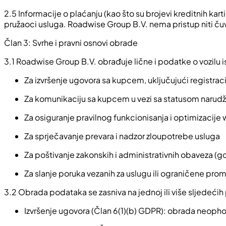
2.5 Informacije o plaćanju (kao što su brojevi kreditnih kar
pružaoci usluga. Roadwise Group B.V. nema pristup niti čuv
Član 3: Svrhe i pravni osnovi obrade
3.1 Roadwise Group B.V. obrađuje lične i podatke o vozilu i
Za izvršenje ugovora sa kupcem, uključujući registra
Za komunikaciju sa kupcem u vezi sa statusom narudž
Za osiguranje pravilnog funkcionisanja i optimizacije
Za sprječavanje prevara i nadzor zloupotrebe usluga
Za poštivanje zakonskih i administrativnih obaveza (gd
Za slanje poruka vezanih za uslugu ili ograničene pro
3.2 Obrada podataka se zasniva na jednoj ili više sljedeć
Izvršenje ugovora (Član 6(1)(b) GDPR): obrada neophod