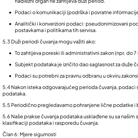
nadležni organ ne zahtijeva duži period.
Podaci o komunikaciji (podrška i povratne informacije)
Analitički i konverzioni podaci: pseudonimizovani po
postavkama i politikama tih servisa.
5.3 Duži periodi čuvanja mogu važiti ako:
To zahtijeva poreski ili administrativni zakon (npr. d
Subjekt podataka je izričito dao saglasnost za duže č
Podaci su potrebni za pravnu odbranu u okviru zakons
5.4 Nakon isteka odgovarajućeg perioda čuvanja, podaci se 
podataka.
5.5 Periodično pregledavamo pohranjene lične podatke i br
5.6 Naše prakse čuvanja podataka usklađene su sa našim s
klasifikaciji podataka i rasporedu čuvanja.
Član 6: Mjere sigurnosti