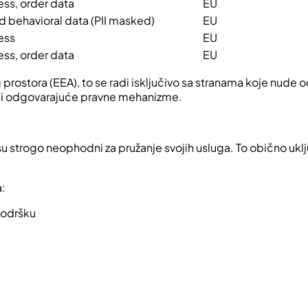
ss, order data
EU
 behavioral data (PII masked)
EU
ess
EU
ss, order data
EU
rostora (EEA), to se radi isključivo sa stranama koje nude
ili odgovarajuće pravne mehanizme.
strogo neophodni za pružanje svojih usluga. To obično uklju
a:
podršku