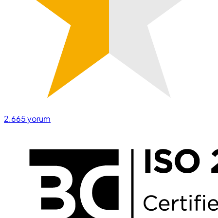
2.665
yorum