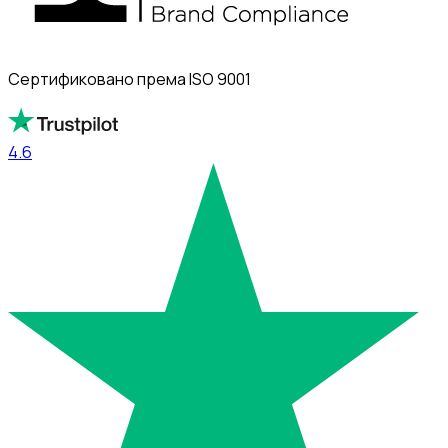
Сертификовано према ISO 9001
4.6
4