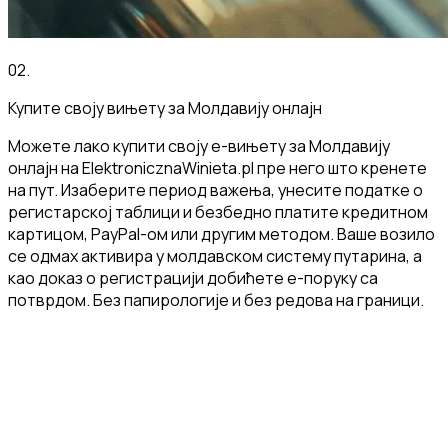
02
.
Купите своју вињету за Молдавију онлајн
Можете лако купити своју е-вињету за Молдавију
онлајн на ElektronicznaWinieta.pl пре него што кренете
на пут. Изаберите период важења, унесите податке о
регистарској таблици и безбедно платите кредитном
картицом, PayPal-ом или другим методом. Ваше возило
се одмах активира у молдавском систему путарина, а
као доказ о регистрацији добићете е-поруку са
потврдом. Без папирологије и без редова на граници.