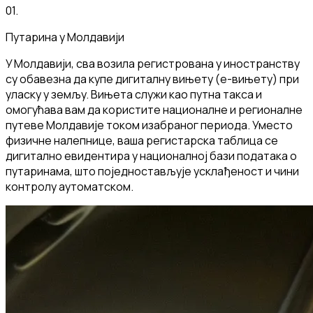
01
.
Путарина у Молдавији
У Молдавији, сва возила регистрована у иностранству
су обавезна да купе дигиталну вињету (е-вињету) при
уласку у земљу. Вињета служи као путна такса и
омогућава вам да користите националне и регионалне
путеве Молдавије током изабраног периода. Уместо
физичне налепнице, ваша регистарска таблица се
дигитално евидентира у националној бази података о
путаринама, што поједностављује усклађеност и чини
контролу аутоматском.