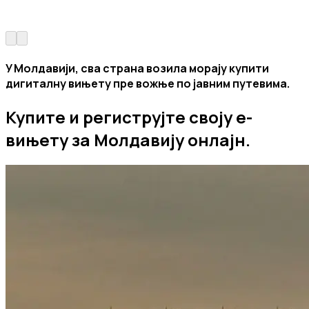
У Молдавији, сва страна возила морају купити
дигиталну вињету пре вожње по јавним путевима.
Купите и региструјте своју е-
вињету за Молдавију онлајн.