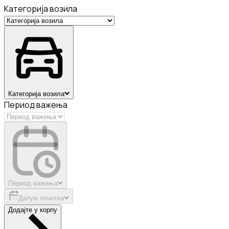
Категорија возила
Категорија возила
Период важења
Период важења
Датум почетка
Додајте у корпу