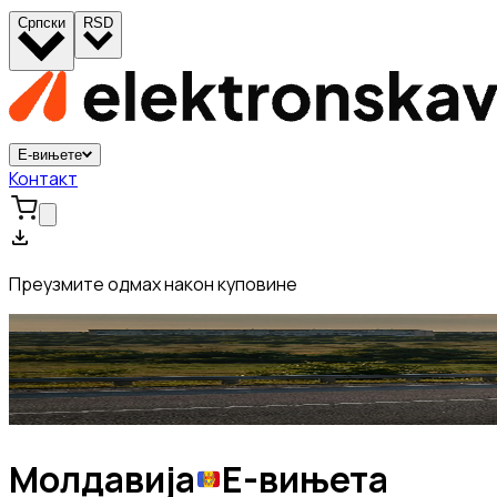
Српски
RSD
Е-вињете
Контакт
Преузмите одмах након куповине
Молдавија
Е-вињета