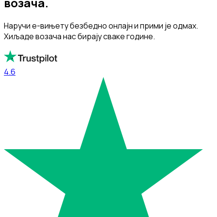
возача.
Наручи е-вињету безбедно онлајн и прими је одмах.
Хиљаде возача нас бирају сваке године.
4.6