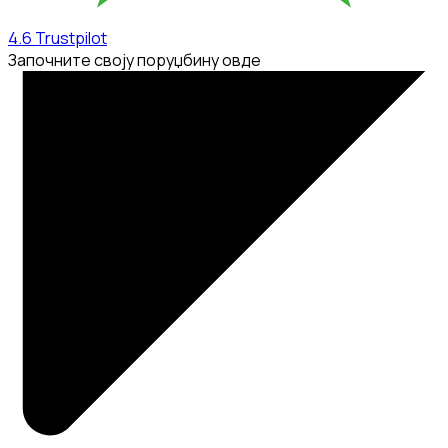
4.6
Trustpilot
Започните своју поруџбину овде