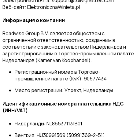
Электронная почта:
support@tollvignettes.com
Веб-сайт: ElektronicznaWinieta.pl
Информация о компании
Roadwise Group B.V. является обществом с
ограниченной ответственностью, созданным в
соответствии с законодательством Нидерландов и
зарегистрированным в Торгово-промышленной палате
Нидерландов (Kamer van Koophandel).
Регистрационный номер в Торгово-
промышленной палате (KvK):
90577434
Место регистрации:
Утрехт, Нидерланды
Идентификационные номера плательщика НДС
(ИНН/VAT)
Нидерланды
: NL865371131B01
Венгрия
: HU30991369 (30991369-2-51)