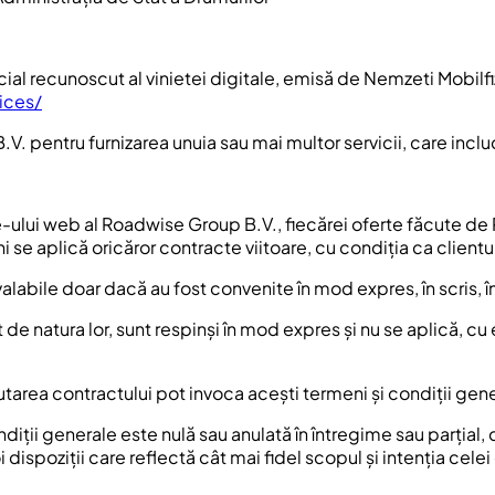
l recunoscut al vinietei digitale, emisă de Nemzeti Mobilfizeté
ices/
. pentru furnizarea unuia sau mai multor servicii, care includ
site-ului web al Roadwise Group B.V., fiecărei oferte făcute de
e aplică oricăror contracte viitoare, cu condiția ca clientul
valabile doar dacă au fost convenite în mod expres, în scris, 
ent de natura lor, sunt respinși în mod expres și nu se aplică,
area contractului pot invoca acești termeni și condiții gener
diții generale este nulă sau anulată în întregime sau parțial, c
ispoziții care reflectă cât mai fidel scopul și intenția celei 