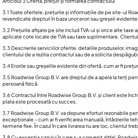
Articolul 3 Ofertă, prețuri și formarea contractului
3.1 Toate ofertele, prețurile și informațiile de pe site-ul R
revendicate drepturi în baza unor erori sau greșeli evidente,
3.2 Prețurile afișate pe site includ TVA-ul și orice alte taxe 
aplicate cote locale de TVA sau taxe suplimentare. Clientu
3.3 Descrierile serviciilor oferite, detaliile produselor, ima
clientului de a rezilia contractul sau de a solicita despăgubi
3.4 Erorile sau greșelile evidente din ofertă, cum ar fi preț
3.5 Roadwise Group B.V. are dreptul de a apela la terți pen
persoană fizică.
3.6 Contractul între Roadwise Group B.V. și client este înch
plata este procesată cu succes.
3.7 Roadwise Group B.V. va depune eforturi rezonabile pentr
excepționale – cum ar fi verificarea manuală, întârzierile te
termene fixe. În cazul în care livrarea nu are loc, clientul t
3.8 Cu excepția cazului în care s-a convenit altfel, Roadwi