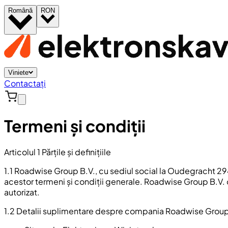
Română
RON
Viniete
Contactați
Termeni și condiții
Articolul 1 Părțile și definițiile
1.1 Roadwise Group B.V., cu sediul social la Oudegracht 294
acestor termeni și condiții generale. Roadwise Group B.V. o
autorizat.
1.2 Detalii suplimentare despre compania Roadwise Group