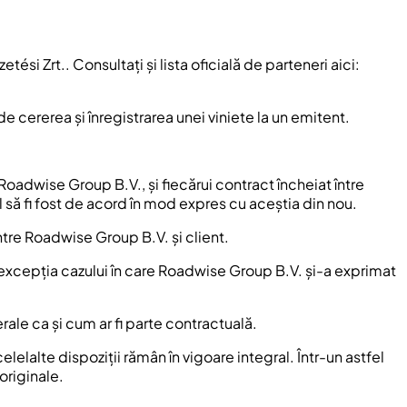
si Zrt.. Consultați și lista oficială de parteneri aici:
e cererea și înregistrarea unei viniete la un emitent.
 Roadwise Group B.V., și fiecărui contract încheiat între
 să fi fost de acord în mod expres cu aceștia din nou.
între Roadwise Group B.V. și client.
 cu excepția cazului în care Roadwise Group B.V. și-a exprimat
ale ca și cum ar fi parte contractuală.
elelalte dispoziții rămân în vigoare integral. Într-un astfel
originale.