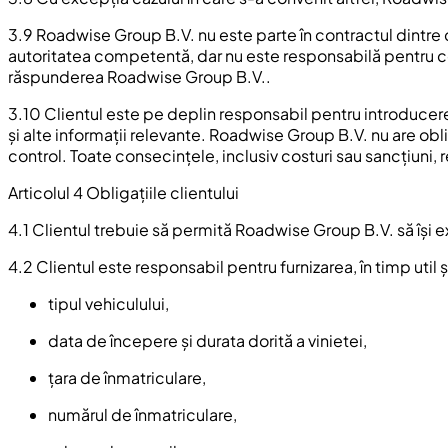
3.9 Roadwise Group B.V. nu este parte în contractul dintre cl
autoritatea competentă, dar nu este responsabilă pentru condi
răspunderea Roadwise Group B.V..
3.10 Clientul este pe deplin responsabil pentru introducerea
și alte informații relevante. Roadwise Group B.V. nu are obl
control. Toate consecințele, inclusiv costuri sau sancțiuni, r
Articolul 4 Obligațiile clientului
4.1 Clientul trebuie să permită Roadwise Group B.V. să își
4.2 Clientul este responsabil pentru furnizarea, în timp util și
tipul vehiculului,
data de începere și durata dorită a vinietei,
țara de înmatriculare,
numărul de înmatriculare,