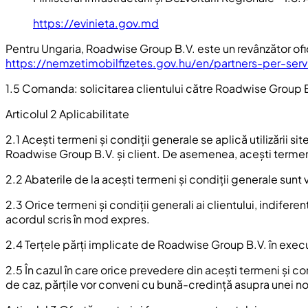
https://evinieta.gov.md
Pentru Ungaria, Roadwise Group B.V. este un revânzător oficia
https://nemzetimobilfizetes.gov.hu/en/partners-per-serv
1.5 Comanda: solicitarea clientului către Roadwise Group B.V
Articolul 2 Aplicabilitate
2.1 Acești termeni și condiții generale se aplică utilizării 
Roadwise Group B.V. și client. De asemenea, acești termeni s
2.2 Abaterile de la acești termeni și condiții generale sunt 
2.3 Orice termeni și condiții generali ai clientului, indifer
acordul scris în mod expres.
2.4 Terțele părți implicate de Roadwise Group B.V. în execut
2.5 În cazul în care orice prevedere din acești termeni și con
de caz, părțile vor conveni cu bună-credință asupra unei noi d