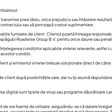
ilizatorul.
mise prea târziu, orice prejudiciu sau întârziere rezultată va f
ontractului sau să perceapă costuri suplimentare.
iile furnizate de client. Clientul poartă întreaga responsabili
espăgubi Roadwise Group B.V. pentru orice daune sau penalită
 înțelegerea condițiilor aplicabile vinietei relevante, astfe
 acestor condiții.
client și emitentul vinietei trebuie soluționate direct de că
e client după posibilitățile sale, dar nu își asumă răspunde
mise digital sunt lipsite de viruși sau programe dăunătoare 
 24 de ore înainte de utilizare, asigurându-se că datele înregist
nei erori, aceasta trebuie raportată imediat după descoperir