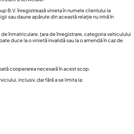
p B.V. înregistrează vinieta în numele clientului la
igii sau daune apărute din această relație nu intră în
de înmatriculare, țara de înregistrare, categoria vehiculului
oate duce la o vinietă invalidă sau la o amendă în caz de
 toată cooperarea necesară în acest scop.
iului, inclusiv, dar fără a se limita la: