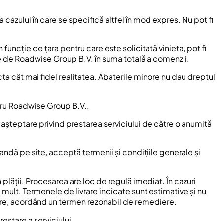
 cazului în care se specifică altfel în mod expres. Nu pot fi
n funcție de țara pentru care este solicitată vinieta, pot fi
se de Roadwise Group B.V. în suma totală a comenzii.
ecta cât mai fidel realitatea. Abaterile minore nu dau dreptul
entru Roadwise Group B.V..
 așteptare privind prestarea serviciului de către o anumită
andă pe site, acceptă termenii și condițiile generale și
plății. Procesarea are loc de regulă imediat. În cazuri
i mult. Termenele de livrare indicate sunt estimative și nu
ârziere, acordând un termen rezonabil de remediere.
estare a serviciului.