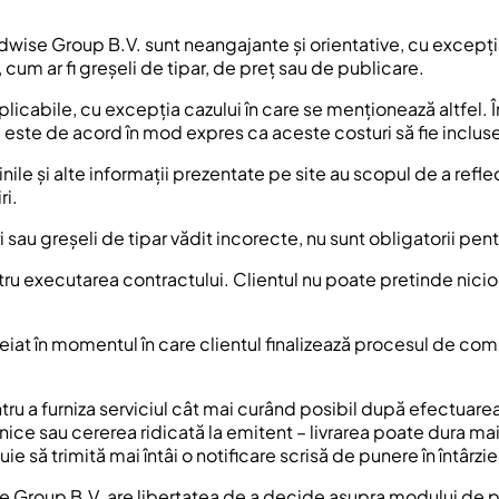
oadwise Group B.V. sunt neangajante și orientative, cu excepția
 cum ar fi greșeli de tipar, de preț sau de publicare.
aplicabile, cu excepția cazului în care se menționează altfel. Î
l este de acord în mod expres ca aceste costuri să fie inclu
ginile și alte informații prezentate pe site au scopul de a refl
ri.
uri sau greșeli de tipar vădit incorecte, nu sunt obligatorii p
tru executarea contractului. Clientul nu poate pretinde nicio
eiat în momentul în care clientul finalizează procesul de com
u a furniza serviciul cât mai curând posibil după efectuarea 
hnice sau cererea ridicată la emitent – livrarea poate dura ma
rebuie să trimită mai întâi o notificare scrisă de punere în înt
se Group B.V. are libertatea de a decide asupra modului de pr