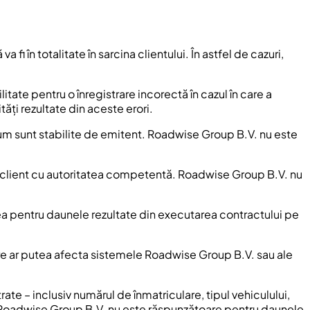
i în totalitate în sarcina clientului. În astfel de cazuri,
tate pentru o înregistrare incorectă în cazul în care a
ți rezultate din aceste erori.
l cum sunt stabilite de emitent. Roadwise Group B.V. nu este
tre client cu autoritatea competentă. Roadwise Group B.V. nu
rea pentru daunele rezultate din executarea contractului pe
care ar putea afecta sistemele Roadwise Group B.V. sau ale
rate – inclusiv numărul de înmatriculare, tipul vehiculului,
e. Roadwise Group B.V. nu este răspunzătoare pentru daunele