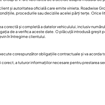
ient și autoritatea oficială care emite vinieta. Roadwise Grou
țiile, procedurile sau deciziile acelei părți terțe. Orice lit
 corectă și completă a datelor vehiculului, inclusiv numărul 
igația de a verifica aceste date. O plăcuță introdusă greșit p
evin în întregime clientului.
 execute corespunzător obligațiile contractuale și va acorda
 corect, a tuturor informațiilor necesare pentru prestarea servic