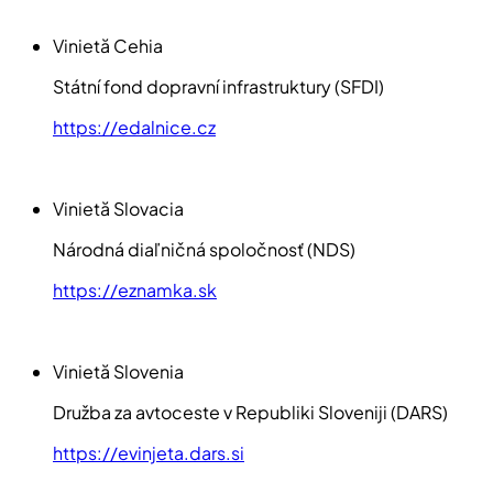
Vinietă Cehia
Státní fond dopravní infrastruktury (SFDI)
https://edalnice.cz
Vinietă Slovacia
Národná diaľničná spoločnosť (NDS)
https://eznamka.sk
Vinietă Slovenia
Družba za avtoceste v Republiki Sloveniji (DARS)
https://evinjeta.dars.si