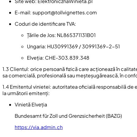
Site web: ElektronicznaWinieta.pl
E-mail:
support@tollvignettes.com
Coduri de identificare TVA:
Țările de Jos: NL865371131B01
Ungaria: HU30991369 / 30991369-2-51
Elveția: CHE-303.839.348
1.3 Clientul: orice persoană fizică care acționează în calit
sa comercială, profesională sau meșteșugărească, în conf
1.4 Emitentul vinietei: autoritatea oficială responsabilă de
la următorii emitenți:
Vinietă Elveția
Bundesamt für Zoll und Grenzsicherheit (BAZG)
https://via.admin.ch