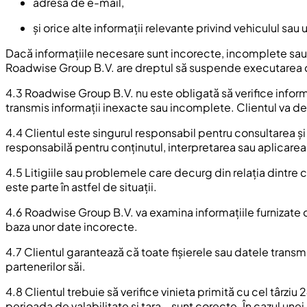
adresa de e-mail,
și orice alte informații relevante privind vehiculul sau ut
Dacă informațiile necesare sunt incorecte, incomplete sau trans
Roadwise Group B.V. are dreptul să suspende executarea c
4.3 Roadwise Group B.V. nu este obligată să verifice informaț
transmis informații inexacte sau incomplete. Clientul va d
4.4 Clientul este singurul responsabil pentru consultarea și
responsabilă pentru conținutul, interpretarea sau aplicarea
4.5 Litigiile sau problemele care decurg din relația dintre 
este parte în astfel de situații.
4.6 Roadwise Group B.V. va examina informațiile furnizate d
baza unor date incorecte.
4.7 Clientul garantează că toate fișierele sau datele trans
partenerilor săi.
4.8 Clientul trebuie să verifice vinieta primită cu cel târziu
perioada de valabilitate și țara – sunt corecte. În cazul u