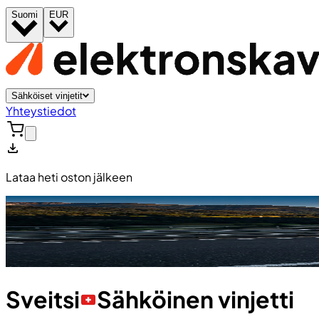
Suomi
EUR
Sähköiset vinjetit
Yhteystiedot
Lataa heti oston jälkeen
Sveitsi
Sähköinen vinjetti