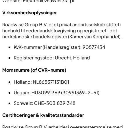
Website: ElektronicznaWinieta.pl
Virksomhedsoplysninger
Roadwise Group B.V. er et privat anpartsselskab stiftet i
henhold til nederlandsk lovgivning og registreret i det
nederlandske handelsregister (Kamer van Koophandel).
KvK-nummer (Handelsregister):
90577434
Registreringssted
: Utrecht, Holland
Momsnumre
(of
CVR-numre
)
Holland
: NL865371131B01
Ungarn
: HU30991369 (30991369-2-51)
Schweiz
: CHE-303.839.348
Certificeringer & kvalitetsstandarder
Roadwise Group B.V. arbejder i overensstemmelse med