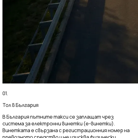
01
.
Тол в България
В България пътните такси се заплащат чрез
система за електронни винетки (е-винетки).
Винетката е свързана с регистрационния номер на
превозното средство и не изисква физически