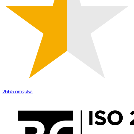
2665
отзива