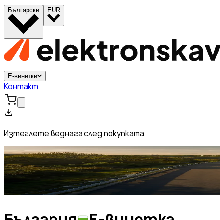
Български
EUR
Е-винетки
Контакт
Изтеглете веднага след покупката
България
Е-винетка