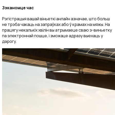
Зэканомце час
Рэгістрацыя вашай віньеткі анлайн азначае, што больш
не трэба чакаць на запраўках або ў крамах на мяжы. На
працягу некалькіх хвілін вы атрымаеце сваю э-виньетку
па электроннай пошце, і зможаце адразу выехаць у
дарогу.