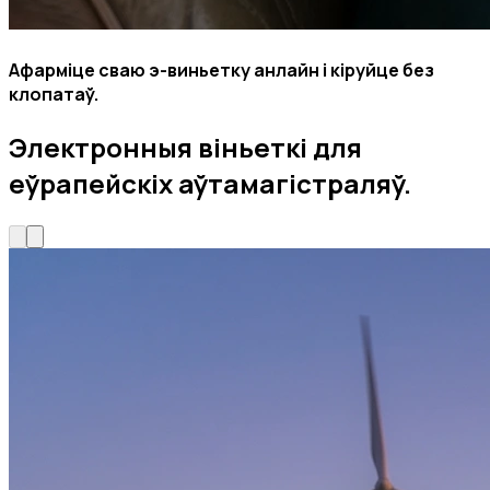
Афармiце сваю э-виньетку анлайн і кіруйце без
клопатаў.
Электронныя віньеткі для
еўрапейскіх аўтамагістраляў.