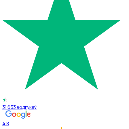
31 653
водгукаў
4.8