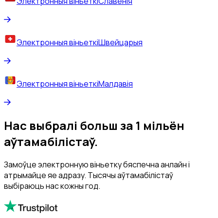
Электронныя віньеткі
Славенія
Электронныя віньеткі
Швейцарыя
Электронныя віньеткі
Малдавія
Нас выбралі больш за 1 мільён
аўтамабілістаў.
Замоўце электронную віньетку бяспечна анлайн і
атрымайце яе адразу. Тысячы аўтамабілістаў
выбіраюць нас кожны год.