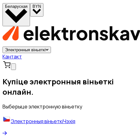
Беларуская
BYN
Электронныя віньеткі
Кантакт
Купіце электронныя віньеткі
онлайн.
Выберыце электронную віньетку
Электронныя віньеткі
Чэхія