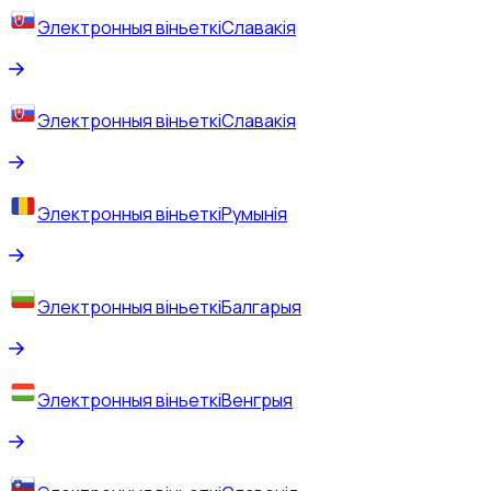
Электронныя віньеткі
Славакія
Электронныя віньеткі
Славакія
Электронныя віньеткі
Румынія
Электронныя віньеткі
Балгарыя
Электронныя віньеткі
Венгрыя