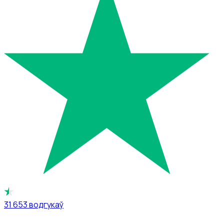
31 653
водгукаў