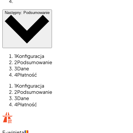
Następny: Podsumowanie
1
Konfiguracja
2
Podsumowanie
3
Dane
4
Płatność
1
Konfiguracja
2
Podsumowanie
3
Dane
4
Płatność
E-winieta