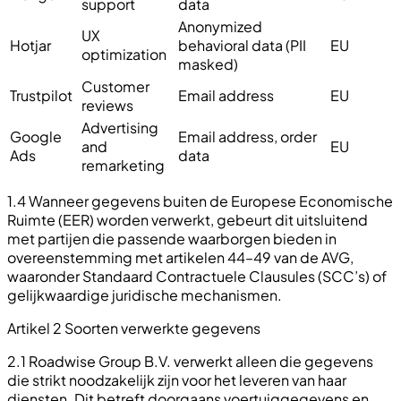
support
data
Anonymized
UX
Hotjar
behavioral data (PII
EU
optimization
masked)
Customer
Trustpilot
Email address
EU
reviews
Advertising
Google
Email address, order
and
EU
Ads
data
remarketing
1.4 Wanneer gegevens buiten de Europese Economische
Ruimte (EER) worden verwerkt, gebeurt dit uitsluitend
met partijen die passende waarborgen bieden in
overeenstemming met artikelen 44–49 van de AVG,
waaronder Standaard Contractuele Clausules (SCC’s) of
gelijkwaardige juridische mechanismen.
Artikel 2 Soorten verwerkte gegevens
2.1 Roadwise Group B.V. verwerkt alleen die gegevens
die strikt noodzakelijk zijn voor het leveren van haar
diensten. Dit betreft doorgaans voertuiggegevens en