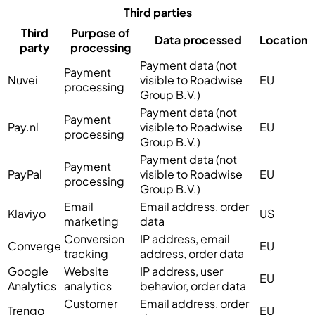
Third parties
Third
Purpose of
Data processed
Location
party
processing
Payment data (not
Payment
Nuvei
visible to Roadwise
EU
processing
Group B.V.)
Payment data (not
Payment
Pay.nl
visible to Roadwise
EU
processing
Group B.V.)
Payment data (not
Payment
PayPal
visible to Roadwise
EU
processing
Group B.V.)
Email
Email address, order
Klaviyo
US
marketing
data
Conversion
IP address, email
Converge
EU
tracking
address, order data
Google
Website
IP address, user
EU
Analytics
analytics
behavior, order data
Customer
Email address, order
Trengo
EU