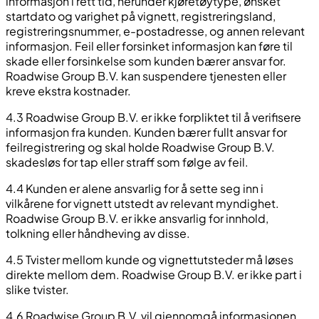
informasjon i rett tid, herunder kjøretøytype, ønsket
startdato og varighet på vignett, registreringsland,
registreringsnummer, e-postadresse, og annen relevant
informasjon. Feil eller forsinket informasjon kan føre til
skade eller forsinkelse som kunden bærer ansvar for.
Roadwise Group B.V. kan suspendere tjenesten eller
kreve ekstra kostnader.
4.3 Roadwise Group B.V. er ikke forpliktet til å verifisere
informasjon fra kunden. Kunden bærer fullt ansvar for
feilregistrering og skal holde Roadwise Group B.V.
skadesløs for tap eller straff som følge av feil.
4.4 Kunden er alene ansvarlig for å sette seg inn i
vilkårene for vignett utstedt av relevant myndighet.
Roadwise Group B.V. er ikke ansvarlig for innhold,
tolkning eller håndheving av disse.
4.5 Tvister mellom kunde og vignettutsteder må løses
direkte mellom dem. Roadwise Group B.V. er ikke part i
slike tvister.
4.6 Roadwise Group B.V. vil gjennomgå informasjonen