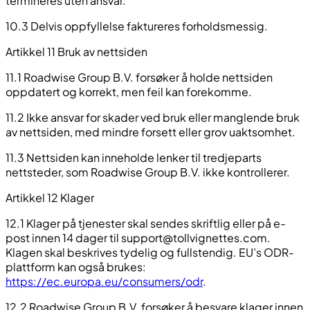
termineres uten ansvar.
10.3 Delvis oppfyllelse faktureres forholdsmessig.
Artikkel 11 Bruk av nettsiden
11.1 Roadwise Group B.V. forsøker å holde nettsiden
oppdatert og korrekt, men feil kan forekomme.
11.2 Ikke ansvar for skader ved bruk eller manglende bruk
av nettsiden, med mindre forsett eller grov uaktsomhet.
11.3 Nettsiden kan inneholde lenker til tredjeparts
nettsteder, som Roadwise Group B.V. ikke kontrollerer.
Artikkel 12 Klager
12.1 Klager på tjenester skal sendes skriftlig eller på e-
post innen 14 dager til
support@tollvignettes.com
.
Klagen skal beskrives tydelig og fullstendig. EU’s ODR-
plattform kan også brukes:
https://ec.europa.eu/consumers/odr
.
12.2 Roadwise Group B.V. forsøker å besvare klager innen