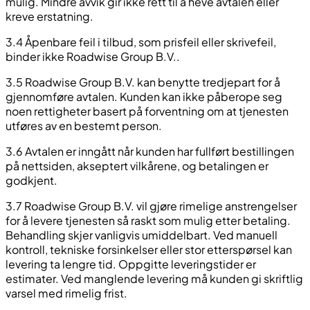
mulig. Mindre avvik gir ikke rett til å heve avtalen eller
kreve erstatning.
3.4 Åpenbare feil i tilbud, som prisfeil eller skrivefeil,
binder ikke Roadwise Group B.V..
3.5 Roadwise Group B.V. kan benytte tredjepart for å
gjennomføre avtalen. Kunden kan ikke påberope seg
noen rettigheter basert på forventning om at tjenesten
utføres av en bestemt person.
3.6 Avtalen er inngått når kunden har fullført bestillingen
på nettsiden, akseptert vilkårene, og betalingen er
godkjent.
3.7 Roadwise Group B.V. vil gjøre rimelige anstrengelser
for å levere tjenesten så raskt som mulig etter betaling.
Behandling skjer vanligvis umiddelbart. Ved manuell
kontroll, tekniske forsinkelser eller stor etterspørsel kan
levering ta lengre tid. Oppgitte leveringstider er
estimater. Ved manglende levering må kunden gi skriftlig
varsel med rimelig frist.