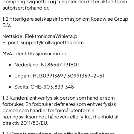
bompengevignetter og fungerer der det er aktuelt som
autorisert forhandler.
1.2 Ytterligere selskapsinformasjon om Roadwise Group
B.V.:
Nettside: ElektronicznaWinieta.pl
E-post:
support@tollvignettes.com
MVA-identifikasjonsnummer:
Nederland: NL865371131B01
Ungarn: HU30991369 / 30991369-2-51
Sveits: CHE-303.839.348
1.3 Kunden: enhver fysisk person som handler som
forbruker. En forbruker defineres som enhver fysisk
person som handler for formål utenfor sin
næringsvirksomhet, håndverk eller yrke, i henhold til
direktiv 2011/83/EU.
1.4 Vignettutstederen: den offisielle myndigheten