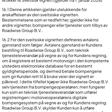
Artikkel 16 Sveitsisk vignett (gjelder fra 1. januar 2026)
16.1 Denne artikkelen gjelder utelukkende for
anskaffelsen av den sveitsiske vignetten.
Bestemmelsene som er nedfelt her, gjelder ikke for
andre vignetter, bompenger eller tjenester som tilbys av
Roadwise Group B.V..
16.2 For den sveitsiske vignetten defineres avtalens
gjenstand som følger: Avtalens gjenstand er Kundens
bestilling til Roadwise Group B.V., som teknisk
tjenesteleverandør på vegne av og for Kundens regning,
om å registrere et bestemt motorvogn i den kompetente
utsteders elektroniske database for en bestemt
gyldighetsperiode, og dermed betale bompengene
som gir Kunden rett til å bruke veier der vignett er
påkrevd. I dette tilfellet kjøper ikke Roadwise Group B.V.
selv tjenesten fra bompengeoperatøren, men fungerer
kun som en teknisk tjenesteleverandør som utfører
registreringen i motorveioperatørens digitale
bompengesystem på vegne av og for Kundens regning.
Roadwise Group B.V. skylder Kunden kun å utføre