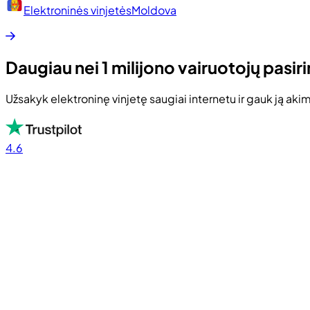
Elektroninės vinjetės
Moldova
Daugiau nei 1 milijono vairuotojų pasir
Užsakyk elektroninę vinjetę saugiai internetu ir gauk ją aki
4.6